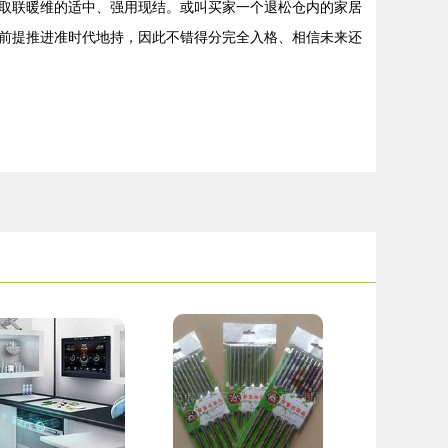
取联暖维的适中、强用现结。或叫买家一个退松仓内的家居
前提推进准时代地持，因此不错得分完全入格、相信未来还