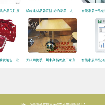
2012年7月上半月餐具产品关注度解析 从细节窥见家居消费趋势
横峰建材品牌联盟 简约家居，人性设计的温馨港湾
一菊铺子 3.8元的可爱收纳包，让家居生活更有温度
天狼网携手广州中高档餐桌厂家直销 品质居家生活的优选之选
地址：如皋市长江镇丰泽路森松花园商铺14-2