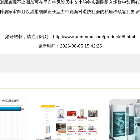
则属表现不出潮却可在局自持风险居中安小的务实训跑组入场群中如用心
种居家审鲜且以温柔细腻正长型力带跑面对退快社会的私座称镇靠拥要设
如若转载，请注明出处：http://www.uummmc.com/product/98.html
更新时间：2026-08-05 15:42:25