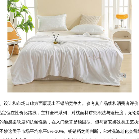
、设计和市场口碑方面展现出不错的竞争力。参考其产品线和消费者评价
的产品定位在性价比路线，主打全棉系列、对枕面料讲究织法与蓬松度，无
的触感柔软度和抗皱性质，在入门级算是稳固型。但与富安娜这类工艺执
圣妙这类子市场平均水平5%-10%。畅销档之间判断，它对洗涤老化会