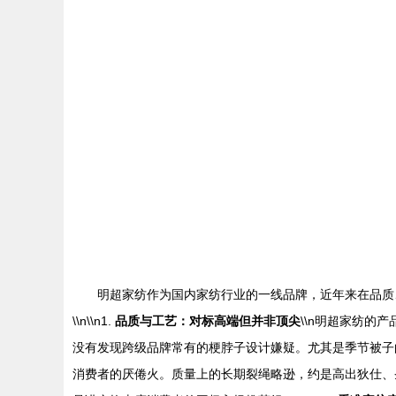
明超家纺作为国内家纺行业的一线品牌，近年来在品质
\\n\\n1.
品质与工艺：对标高端但并非顶尖
\\n明超家纺
没有发现跨级品牌常有的梗脖子设计嫌疑。尤其是季节被子
消费者的厌倦火。质量上的长期裂绳略逊，约是高出狄仕、