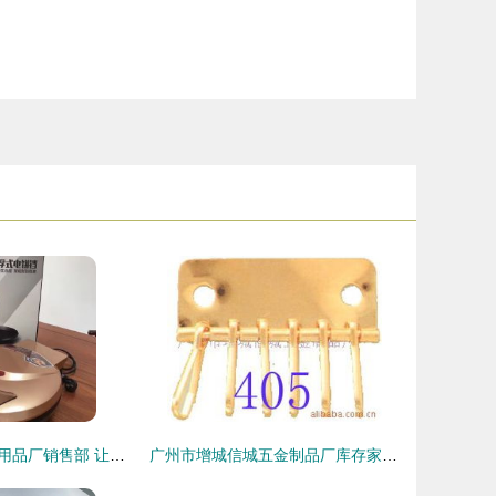
永康市百姓家居用品厂销售部 让电饼铛成为您厨房的烟火诗篇
广州市增城信城五金制品厂库存家居用品清单与销售指南