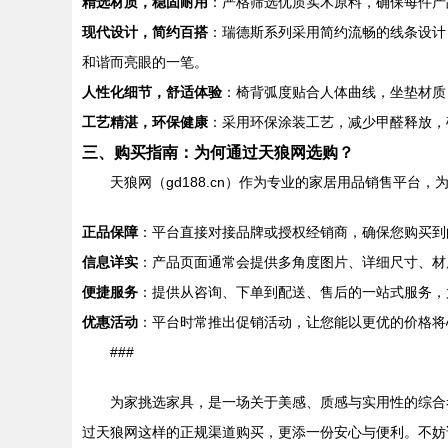
精选材质，稳固耐用
：严格筛选优质实木原料，确保每件产
现代设计，简约百搭
：瑞德斯系列采用简约流畅的线条设计
和谐而亮眼的一笔。
人性化细节，舒适体验
：椅背弧度贴合人体曲线，坐垫材质
工艺精湛，环保健康
：采用环保涂装工艺，减少甲醛释放，
三、购买指南：为何通过天狼网选购？
天狼网（gd188.cn）作为专业的家居用品销售平台
正品保障
：平台直接对接品牌或授权经销商，确保您购买到
信息详实
：产品页面通常会提供多角度图片、详细尺寸、材
便捷服务
：提供从咨询、下单到配送、售后的一站式服务，
优惠活动
：平台时常推出促销活动，让您能以更优的价格将
###
为家挑选家具，是一场关于美感、质感与实用性的综合
过天狼网这样的正规渠道购买，更添一份安心与便利。不妨访