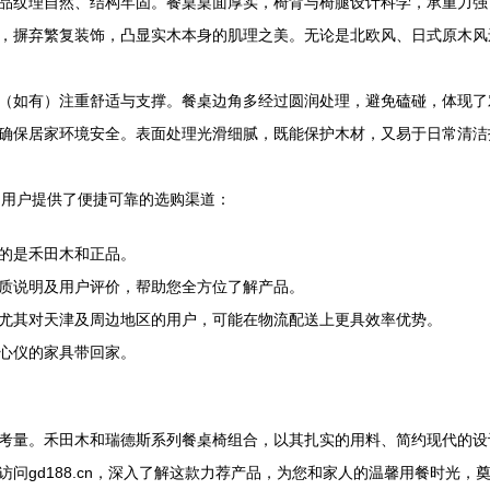
品纹理自然、结构牢固。餐桌桌面厚实，椅背与椅腿设计科学，承重力强
，摒弃繁复装饰，凸显实木本身的肌理之美。无论是北欧风、日式原木风
（如有）注重舒适与支撑。餐桌边角多经过圆润处理，避免磕碰，体现了
确保居家环境安全。表面处理光滑细腻，既能保护木材，又易于日常清洁
，为用户提供了便捷可靠的选购渠道：
的是禾田木和正品。
质说明及用户评价，帮助您全方位了解产品。
尤其对天津及周边地区的用户，可能在物流配送上更具效率优势。
心仪的家具带回家。
考量。禾田木和瑞德斯系列餐桌椅组合，以其扎实的用料、简约现代的设
问gd188.cn，深入了解这款力荐产品，为您和家人的温馨用餐时光，