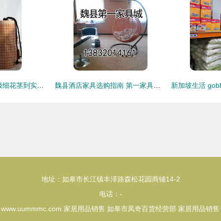
26、27页上新｜从极细花茎到实用美物，低至约十元，妆点理想家 |
魏县酒店家具选购指南 第一家具城与厂家直销全方位解析
地址：如皋市长江镇丰泽路森松花园商铺14-2
电话：-
6
www.uummmc.com
家居用品销售
如皋市凤奇百货经营部
家居用品销售