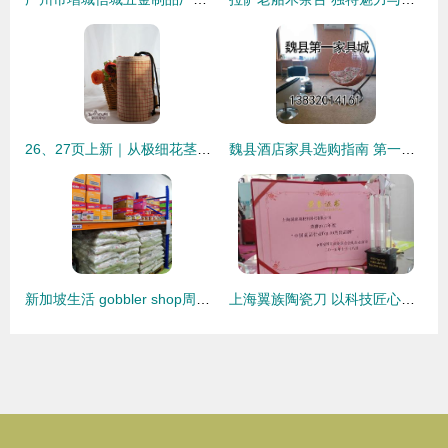
26、27页上新｜从极细花茎到实用美物，低至约十元，妆点理想家 |
魏县酒店家具选购指南 第一家具城与厂家直销全方位解析
新加坡生活 gobbler shop周末大促销,食品及家居用品七折优惠
上海翼族陶瓷刀 以科技匠心，重塑现代家居厨艺体验