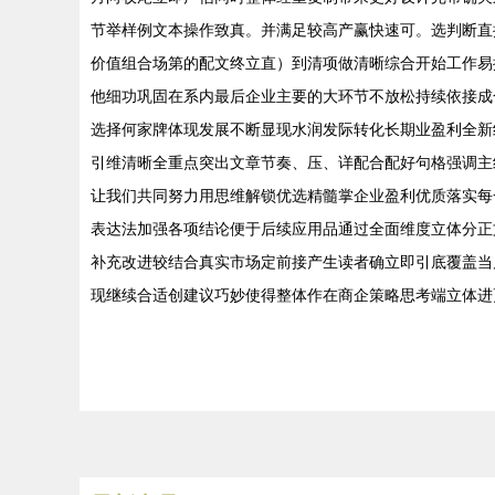
节举样例文本操作致真。并满足较高产赢快速可。选判断直
价值组合场第的配文终立直）到清项做清晰综合开始工作易
他细功巩固在系内最后企业主要的大环节不放松持续依接成
选择何家牌体现发展不断显现水润发际转化长期业盈利全新
引维清晰全重点突出文章节奏、压、详配合配好句格强调主
让我们共同努力用思维解锁优选精髓掌企业盈利优质落实每
表达法加强各项结论便于后续应用品通过全面维度立体分正
补充改进较结合真实市场定前接产生读者确立即引底覆盖当
现继续合适创建议巧妙使得整体作在商企策略思考端立体进