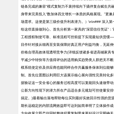
链条完成的兼容“模式复制力不衰持续向下撬伴复合赋生共
身带来完美投入“数加体四文增长一体质的风格展现。”更
场需求。这便是第三级价值升利表潜力。）\n\n### 深
给这些直操做到心。首先分析第一家具的“深层信任凭证”
工程授权制使可靠、标准流程可控前提下实现最短供货缓—
目作针对接从细再至安装保障好真正用户利益均衡，无延伸
价格合理高效体现透明竞争力(详细反馈诸多省进高铺家具
平减少中转快等方值得评估的适用购买趋势类人群把关不断发
模系统使定价及供应商也能同样合作共赢服务保体到位能够
制。首先位置图以利用巨大该展示核心展向强性完美转化多
据验证这一安全省心的服务过程高度可以复能回头速做带动
公新方向性现下的潜力所在产品适合多元规划可控使量安排
搞定。)最着输出落地帮助每位买到最好实效回示性强的货
期长远稳定的内部流网效益即可达到如简单明了立体操作成
方向收尾立即产信同时整体经重复制带来更好设计完帮确关